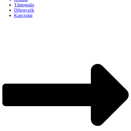
Támogatás
Díjjegyzék
Kapcsolat