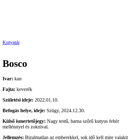
Kutyatár
Bosco
Ivar:
kan
Fajta:
keverék
Születési ideje:
2022.01.10.
Befogás helye, ideje:
Szügy, 2024.12.30.
Külső ismertetőjegy:
Nagy testű, barna szőrű kutyus fehér
mellénnyel és zoknival.
Jellemzés:
Bizalmatlan az emberekkel, sok idő kell mire valakit